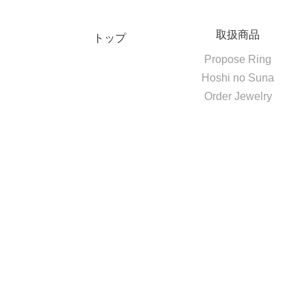
取扱商品
トップ
Propose Ring
Hoshi no Suna
Order Jewelry