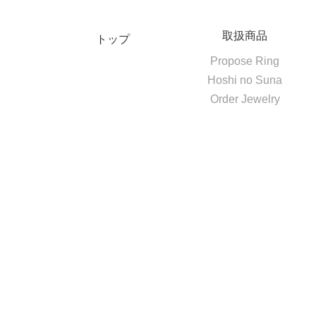
取扱商品
トップ
Propose Ring
Hoshi no Suna
Order Jewelry